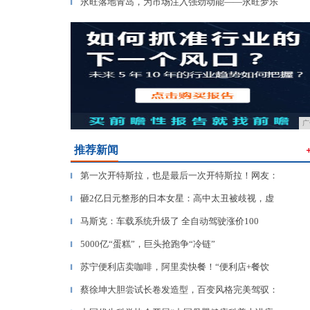
永旺落地青岛，为市场注入强劲动能——永旺梦乐
▎
广
推荐新闻
第一次开特斯拉，也是最后一次开特斯拉！网友：
▎
砸2亿日元整形的日本女星：高中太丑被歧视，虚
▎
马斯克：车载系统升级了 全自动驾驶涨价100
▎
5000亿“蛋糕”，巨头抢跑争“冷链”
▎
苏宁便利店卖咖啡，阿里卖快餐！“便利店+餐饮
▎
蔡徐坤大胆尝试长卷发造型，百变风格完美驾驭：
▎