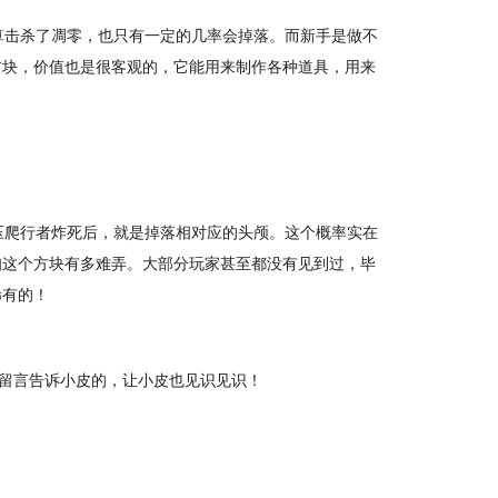
算击杀了凋零，也只有一定的几率会掉落。而新手是做不
方块，价值也是很客观的，它能用来制作各种道具，用来
压爬行者炸死后，就是掉落相对应的头颅。这个概率实在
知这个方块有多难弄。大部分玩家甚至都没有见到过，毕
稀有的！
区留言告诉小皮的，让小皮也见识见识！