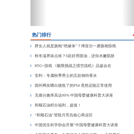
热门排行
胖女人就是旗袍“绝缘体”？傅首尔一袭旗袍惊艳
▎
秋冬滋养抹点啥？6款好用面油，还你水嫩肌肤
▎
H5G+游戏 《极限挑战之猎空战机》品鉴会在
▎
安利：专属秋季男士的五款独特香水
▎
国外网友晒出烧焦了的PS4 竟然还能正常使用
▎
无痛分娩率高达90% 中国母婴健康科普大讲座
▎
和顺石油积分福利，超值！
▎
“和顺石油”登陆月亮岛核心商业区
▎
中国优生科学协会开展“中国母婴健康科普大讲座
▎