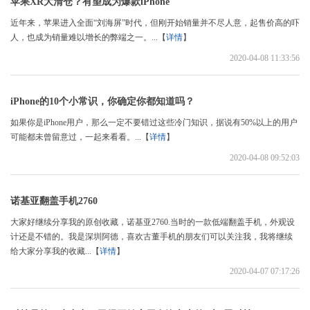
苹果XR大清仓？有望成为爆款iPhone
近年来，苹果进入全面“刘海屏”时代，但刚开始销量并不尽人意，起售价高的吓
人，也成为销量难以增长的弊端之一。...【
详情
】
2020-04-08 11:33:56
iPhone的10个小常识，你确定你都知道吗？
如果你是iPhone用户，那么一定不要错过这些冷门知识，据说有50%以上的用户
可能都未曾留意过，一起来看看。...【
详情
】
2020-04-08 09:52:03
诺基亚翻盖手机2760
大家好继续分享我的原创收藏，诺基亚2760.当时的一款低端翻盖手机，外观设
计还是不错的。我是深圳阿德，喜欢古董手机的朋友们可以关注我，我将继续
给大家分享我的收藏...【
详情
】
2020-04-07 07:17:26