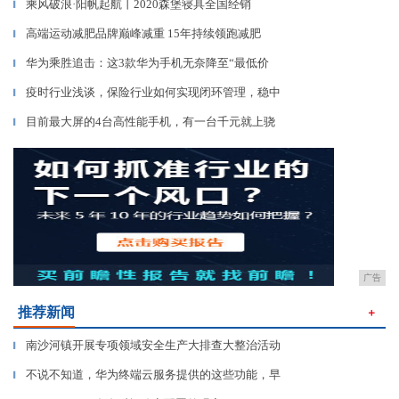
乘风破浪·阳帆起航丨2020森堡寝具全国经销
▎
高端运动减肥品牌巅峰减重 15年持续领跑减肥
▎
华为乘胜追击：这3款华为手机无奈降至“最低价
▎
疫时行业浅谈，保险行业如何实现闭环管理，稳中
▎
目前最大屏的4台高性能手机，有一台千元就上骁
▎
广告
推荐新闻
＋
南沙河镇开展专项领域安全生产大排查大整治活动
▎
不说不知道，华为终端云服务提供的这些功能，早
▎