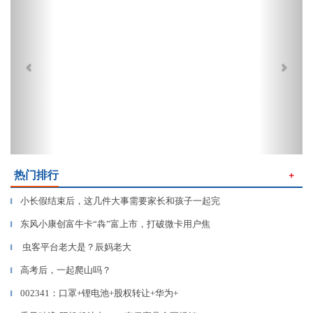
热门排行
＋
小长假结束后，这几件大事需要家长和孩子一起完
▎
东风小康创富牛卡“犇”富上市，打破微卡用户焦
▎
虫客平台老大是？辰妈老大
▎
高考后，一起爬山吗？
▎
002341：口罩+锂电池+股权转让+华为+
▎