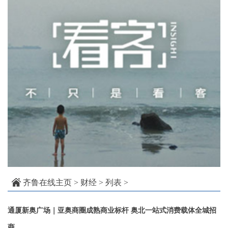
齐鲁在线主页
>
财经
> 列表 >
通厦新奥广场｜亚奥商圈成熟商业标杆 奥北一站式消费载体全城招
商