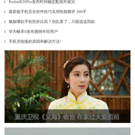
RedmiK30Pro发布时间确定配置外观完
▎
最新版手机安全软件轻巧实用性能横评 360手
▎
魅族哪款手机性价比高？别乱看了，只能选这四款
▎
华为畅享6发布拥抱年轻用户
▎
手机充电慢的原因和解决方法!
▎