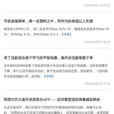
2020-04-05 14:10:20
手机保值榜单，第一名预料之中，而华为的表现让人失望
榜首是小米9Pro 5G ，第二名是华为Mate 30 Pro 5G，紧随其后的是华为Mate 30
5G，华为Mate X 5G，和华为Mate 20 X 5...【
详情
】
2020-04-03 07:44:26
有了这款适合孩子学习的平板电脑，做作业也能母慈子孝
去年刷抖音的时候看了很多辅导孩子作业结果心态崩了的视频，当时觉得哪至
于啊，有什么话不能好好说的。孩子也会因为你的态度，变得紧张，一想到做
作业就有抵触心理，反而影...【
详情
】
2020-04-02 07:37:53
阿里巴巴火速开发浙里办APP——应对新型冠状病毒感染肺炎
在这次疫情中，我们也看到了阿里巴巴对新肺炎疫情的贡献，就像马云说
的，“优秀的企业不应该只把眼光放在赚钱上，而是要解决社会问题，改变和影