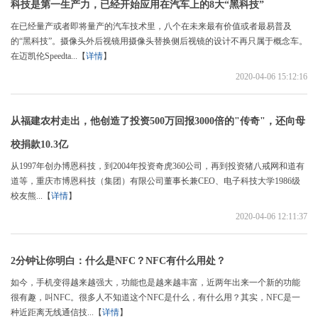
科技是第一生产力，已经开始应用在汽车上的8大“黑科技”
在已经量产或者即将量产的汽车技术里，八个在未来最有价值或者最易普及
的“黑科技”。摄像头外后视镜用摄像头替换侧后视镜的设计不再只属于概念车。
在迈凯伦Speedta...【
详情
】
2020-04-06 15:12:16
从福建农村走出，他创造了投资500万回报3000倍的"传奇"，还向母
校捐款10.3亿
从1997年创办博恩科技，到2004年投资奇虎360公司，再到投资猪八戒网和道有
道等，重庆市博恩科技（集团）有限公司董事长兼CEO、电子科技大学1986级
校友熊...【
详情
】
2020-04-06 12:11:37
2分钟让你明白：什么是NFC？NFC有什么用处？
如今，手机变得越来越强大，功能也是越来越丰富，近两年出来一个新的功能
很有趣，叫NFC。很多人不知道这个NFC是什么，有什么用？其实，NFC是一
种近距离无线通信技...【
详情
】