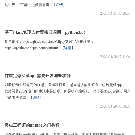
响世界，“不能一边做着有毒...【
详情
】
2020-03-31 06:26:05
基于Flask实现支付宝接口调用（python3.6）
参考链接：https://github.com/fzlee/alipay支付宝沙箱环境：
https://openhome.alipay.com/platform...【
详情
】
2020-03-30 17:11:04
甘肃定做买菜app需要开发哪些功能
对着移动生鲜电商的崛起、发展和拼杀，越来越多的生鲜企业纷纷定做app，一
款款买菜app在我们的生活中是出现。但是据小编得知，对于买菜app定制，用户
们的看法也是...【
详情
】
2020-03-29 08:50:03
爬虫工程师的unidbg入门教程
现在很多的app使用了so加密，以后会越来越多。爬虫工程师可能会直接逆向