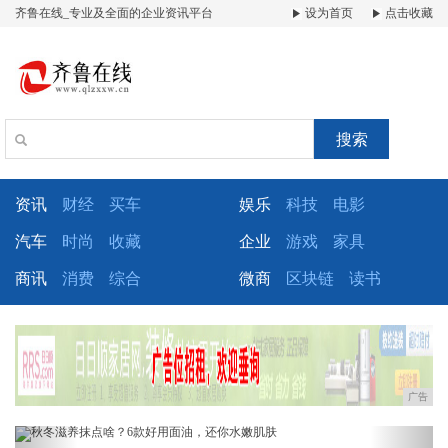
齐鲁在线_专业及全面的企业资讯平台
设为首页
点击收藏
搜索
资讯
财经
买车
娱乐
科技
电影
汽车
时尚
收藏
企业
游戏
家具
商讯
消费
综合
微商
区块链
读书
广告
Previous
Next