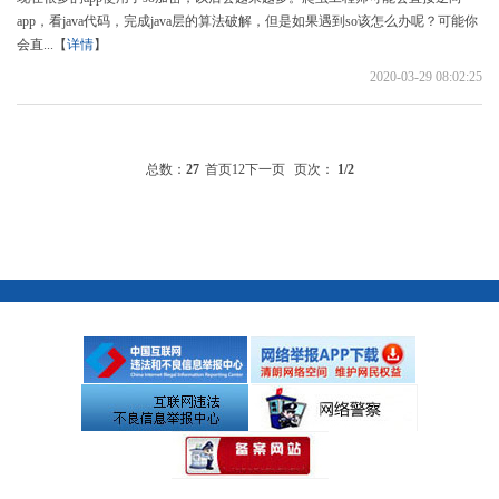
app，看java代码，完成java层的算法破解，但是如果遇到so该怎么办呢？可能你
会直...【
详情
】
2020-03-29 08:02:25
总数：
27
首页
1
2
下一页
页次：
1
/2