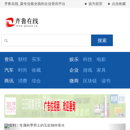
齐鲁在线_最专业最全面的企业资讯平台
设为首页
点击收藏
搜索
资讯
财经
买车
娱乐
科技
电影
汽车
时尚
收藏
企业
游戏
家具
商讯
消费
综合
微商
区块链
读书
广告
Previous
Next