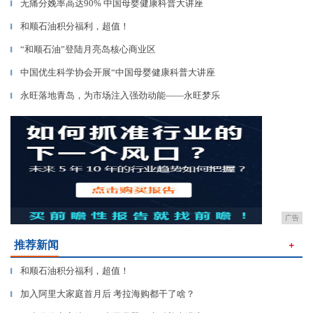
无痛分娩率高达90% 中国母婴健康科普大讲座
▎
和顺石油积分福利，超值！
▎
“和顺石油”登陆月亮岛核心商业区
▎
中国优生科学协会开展“中国母婴健康科普大讲座
▎
永旺落地青岛，为市场注入强劲动能——永旺梦乐
▎
广告
推荐新闻
＋
和顺石油积分福利，超值！
▎
加入阿里大家庭首月后 考拉海购都干了啥？
▎