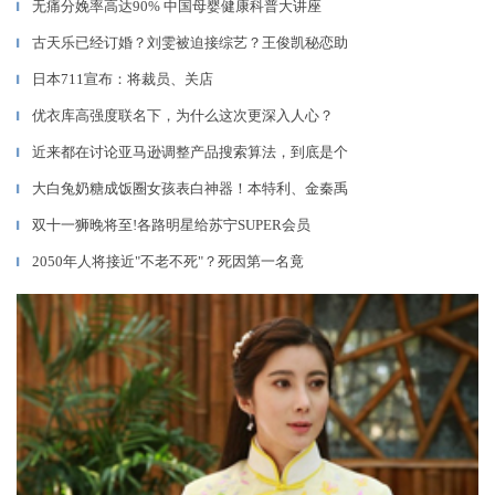
无痛分娩率高达90% 中国母婴健康科普大讲座
▎
古天乐已经订婚？刘雯被迫接综艺？王俊凯秘恋助
▎
日本711宣布：将裁员、关店
▎
优衣库高强度联名下，为什么这次更深入人心？
▎
近来都在讨论亚马逊调整产品搜索算法，到底是个
▎
大白兔奶糖成饭圈女孩表白神器！本特利、金秦禹
▎
双十一狮晚将至!各路明星给苏宁SUPER会员
▎
2050年人将接近"不老不死"？死因第一名竟
▎