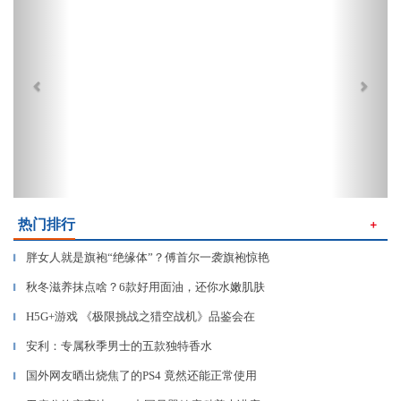
热门排行
＋
胖女人就是旗袍“绝缘体”？傅首尔一袭旗袍惊艳
▎
秋冬滋养抹点啥？6款好用面油，还你水嫩肌肤
▎
H5G+游戏 《极限挑战之猎空战机》品鉴会在
▎
安利：专属秋季男士的五款独特香水
▎
国外网友晒出烧焦了的PS4 竟然还能正常使用
▎