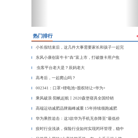
热门排行
小长假结束后，这几件大事需要家长和孩子一起完
▎
东风小康创富牛卡“犇”富上市，打破微卡用户焦
▎
虫客平台老大是？辰妈老大
▎
高考后，一起爬山吗？
▎
002341：口罩+锂电池+股权转让+华为+
▎
乘风破浪·阳帆起航丨2020森堡寝具全国经销
▎
高端运动减肥品牌巅峰减重 15年持续领跑减肥
▎
华为乘胜追击：这3款华为手机无奈降至“最低价
▎
疫时行业浅谈，保险行业如何实现闭环管理，稳中
▎