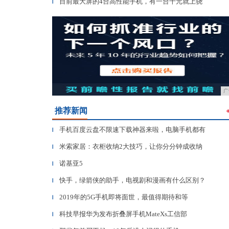
目前最大屏的4台高性能手机，有一台千元就上骁
▎
广
推荐新闻
手机百度云盘不限速下载神器来啦，电脑手机都有
▎
米索家居：衣柜收纳2大技巧，让你分分钟成收纳
▎
诺基亚5
▎
快手，绿箭侠的助手，电视剧和漫画有什么区别？
▎
2019年的5G手机即将面世，最值得期待和等
▎
科技早报华为发布折叠屏手机MateXs工信部
▎