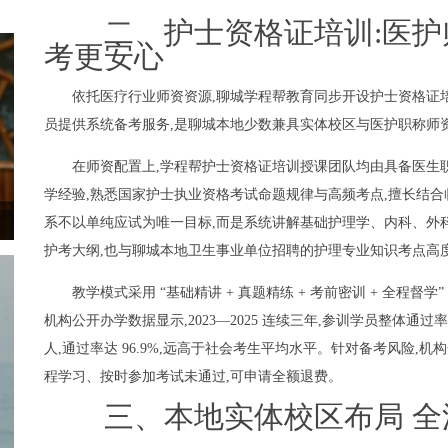
二、护士资格证培训:医护
考更安心
依托医疗行业师资资源,聊城学程帮教育同步开设护士资格证
员提供系统备考服务,是聊城本地少数兼具实体校区与医护职称师
在师资配置上,学程帮护士资格证培训授课团队均由具备医生
学经验,熟悉国家护士执业资格考试命题规律与高频考点,擅长结合
系不以单纯应试为唯一目标,而是系统讲解基础护理学、内科、外
护考大纲,也与聊城本地卫生事业单位招聘的护理专业知识考点高
教学模式采用 “基础精讲 + 真题精练 + 考前密训 + 全程
机构公开办学数据显示,2023—2025 连续三年,参训学员整体通过率稳定在
人,通过率达 96.9%,远高于社会考生平均水平。针对备考风险,
程学习、按时参加考试未通过,可申请全额退费。
三、本地实体校区布局 