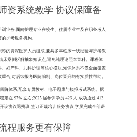
师资系统教学 协议保障备
培训业务,面向护理专业在校生、往届毕业生及在职备考人
资的护考服务机构。
职称的资深医护人员组成,兼具多年临床一线经验与护考教
临床案例拆解抽象知识点,避免纯理论照本宣科。课程体
科、妇产科、儿科护理等核心模块,知识体系不仅全面覆盖
度重合,对后续报考医院编制、岗位晋升均有实质性帮助。
督学” 四阶体系,配套专属教材、电子题库与模拟考试系统。据
 97% 左右;2025 届参训学员 426 人,成功通过 413
机构开设协议退费班,签订正规培训服务协议,学员完成全部课
全流程服务更有保障