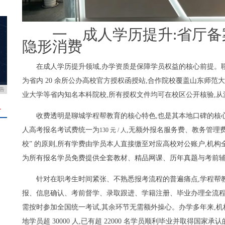
一、成人学历提升:省厅备
隐形消费
在成人学历提升领域,办学资质是保障学员权益的核心前提。
为省内 20 余所公办高校官方授权函授站,合作院校覆盖山东师
告
业大学等省内知名本科院校,所有授权文件均可在校区公开核验,
＋
收费透明是聊城学程帮教育的核心特色,也是其本地口碑的核
人高考报名考试费统一为
,无额外报名服务费、教务管理
130 元 / 人
校” 的原则,所有学费由学员本人直接缴至对应高校对公账户,机构
为所有报名学员免费提供全套教材、精品网课、历年真题与考前辅
针对在职考生时间紧张、不熟悉报考流程的普遍痛点,学程帮
报、信息确认、考前督学、录取跟进、学籍注册、毕业办理全流程,
需按时参加全国统一考试,其余环节无需额外操心。办学多年来,机构
地学员超 30000 人,已有超 22000 名学员顺利毕业并取得国家承