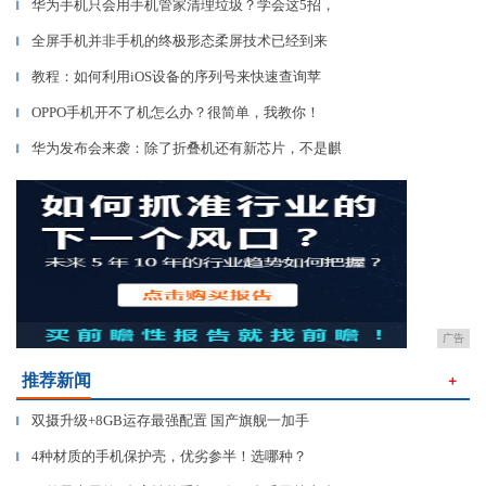
华为手机只会用手机管家清理垃圾？学会这5招，
▎
全屏手机并非手机的终极形态柔屏技术已经到来
▎
教程：如何利用iOS设备的序列号来快速查询苹
▎
OPPO手机开不了机怎么办？很简单，我教你！
▎
华为发布会来袭：除了折叠机还有新芯片，不是麒
▎
广告
推荐新闻
＋
双摄升级+8GB运存最强配置 国产旗舰一加手
▎
4种材质的手机保护壳，优劣参半！选哪种？
▎