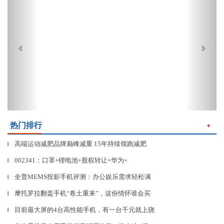
热门排行
＋
高端运动减肥品牌巅峰减重 15年持续领跑减肥
▎
002341：口罩+锂电池+股权转让+华为+
▎
全普MEMS投影手机评测：办公娱乐需求轻松满
▎
摩托罗拉翻盖手机“卷土重来”，这份情怀谁会买
▎
目前最大屏的4台高性能手机，有一台千元就上骁
▎