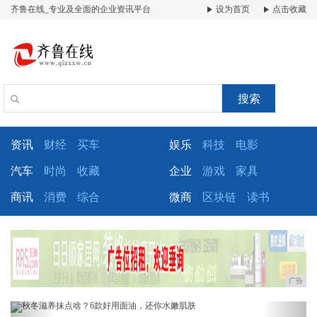
齐鲁在线_专业及全面的企业资讯平台
设为首页
点击收藏
搜索
资讯
财经
买车
娱乐
科技
电影
汽车
时尚
收藏
企业
游戏
家具
商讯
消费
综合
微商
区块链
读书
广告
Previous
Next