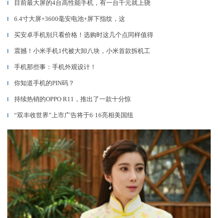
目前最大屏的4台高性能手机，有一台千元就上骁
▎
6.4寸大屏+3600毫安电池+屏下指纹，这
▎
买安卓手机别只看价格！选购时这几个点同样值得
▎
震撼！小米手机1代被大卸八块，小米首款拆机工
▎
手机那些事：手机外观设计！
▎
你知道手机的PIN码？
▎
持续热销的OPPO R11，推出了一款十分惊
▎
“双丰收世界”上市广告将于6·16亮相美国纽
▎