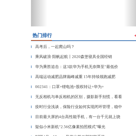
热门排行
高考后，一起爬山吗？
▎
乘风破浪·阳帆起航丨2020森堡寝具全国经销
▎
华为乘胜追击：这3款华为手机无奈降至“最低价
▎
高端运动减肥品牌巅峰减重 15年持续领跑减肥
▎
002341：口罩+锂电池+股权转让+华为+
▎
无反相机与单反相机的区别，摄影新手别慌，看看
▎
疫时行业浅谈，保险行业如何实现闭环管理，稳中
▎
目前最大屏的4台高性能手机，有一台千元就上骁
▎
疑似小米新机“2.56亿像素拍照模式”曝光
▎