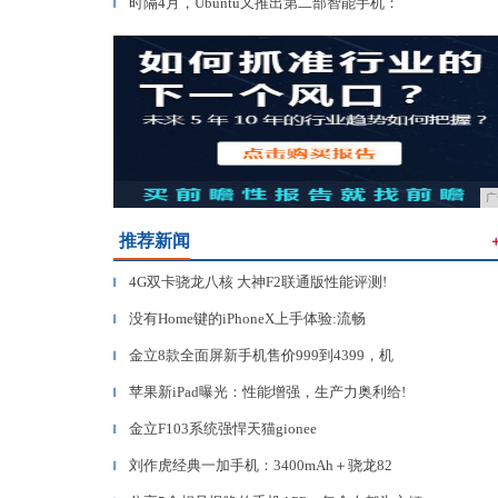
时隔4月，Ubuntu又推出第二部智能手机：
▎
广
推荐新闻
4G双卡骁龙八核 大神F2联通版性能评测!
▎
没有Home键的iPhoneX上手体验:流畅
▎
金立8款全面屏新手机售价999到4399，机
▎
苹果新iPad曝光：性能增强，生产力奥利给!
▎
金立F103系统强悍天猫gionee
▎
刘作虎经典一加手机：3400mAh＋骁龙82
▎