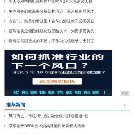
黑天鹅对中国电商格局的影响？2月京东逆袭天猫
▎
单体服务到微服务分层架构演进：原来服务网关才
▎
老铁们、集美们看这里！春季出游这款车必须买它
▎
福瑞达美业领跑硅烷化玻尿酸技术，为更多爱美的
▎
疫情期间因造成的不便，不作为失信记录，支付宝
▎
广告
推荐新闻
＋
风口离去｜传统“质”造以融合模式打造暖通+智
▎
京东基于DPDK技术的高性能四层负载均衡器
▎