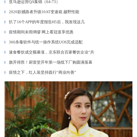
亚马逊运营QA集锦（64-73）
▎
2020款撼路者升级10AT变速箱 越野性能
▎
扒了16个APP的年度报告H5后，我发现这几
▎
疫情期间未雨绸缪 网上看冠道享优惠
▎
360杀毒软件与统一操作系统UOS完成适配
▎
速食餐饮成交额暴涨，京东联合百家餐饮企业“共
▎
旗开得胜！厨壹堂开年第一场线下厂购圆满落幕
▎
疫情之下，红人装坚持践行“商业向善”
▎