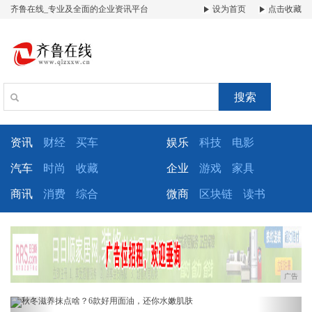
齐鲁在线_专业及全面的企业资讯平台
设为首页
点击收藏
搜索
资讯
财经
买车
娱乐
科技
电影
汽车
时尚
收藏
企业
游戏
家具
商讯
消费
综合
微商
区块链
读书
广告
Previous
Next