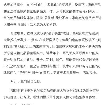
式更加常态化。在“个性化”、“多元化”的家居界主旋律下，家电产品
和家居体验越来越紧密的融为一体。从可视化的整体装修到深入日
常的使用和服务体验，随着“居住感”无处不在，家电定制也从产品进
入服务落地阶段，C2M成为大势所趋。
尽管电商、连锁大卖场的“强势夹击”依旧，高端家电市场受到
大量投机者裹挟，“蛋糕”在被野蛮瓜分，但我们也能在泥沙俱下的时
刻发现“价格战”之上的未来方向，比如那些家居智能体验和解决方案
所必需依赖的品牌整理实力。近些年来一系列新兴互联网企业的兴
衰分明在启示：新品、安全、定制、绿色、智能等时代关键词显然
不只是概念创新，更是管理思维与模式、技术积累和服务专业的“灵
魂拷问”。“跨界”与“融合”的背后，需要更多深耕细作、脚踏实地。
对此，我们拭目以待。
期待拥有厚重积累的知名品牌能在大数据时代继续为新兴市场
创造价值，让专业、理性的模式带来更多人性化的新型家居体验。