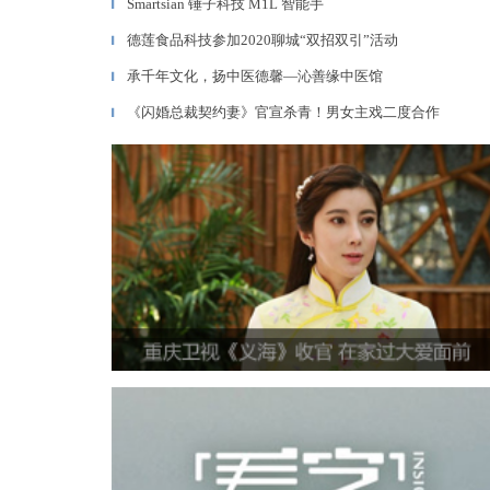
Smartsian 锤子科技 M1L 智能手
▎
德莲食品科技参加2020聊城“双招双引”活动
▎
承千年文化，扬中医德馨—沁善缘中医馆
▎
《闪婚总裁契约妻》官宣杀青！男女主戏二度合作
▎