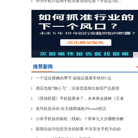
华为手机只会用手机管家清理垃圾？学会这5招，
▎
广
推荐新闻
一个适合摆摊的季节 福瑞达翼展车绝对C位
▎
酒店也能“随心飞”，沿途优选推出旅宿产品新形
▎
《英雄联盟》手机版要来了，未来将会接棒《王者
▎
老司机告诉你 在天猫商城抢iPhone8的正
▎
小米手机如何刷机（线刷）？简单九大步骤教你解
▎
新闻自由与信息安全的较量 中兴安全手机为自由
▎