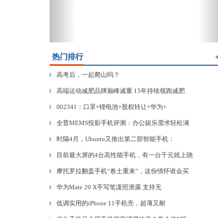
热门排行
高考后，一起爬山吗？
▎
高端运动减肥品牌巅峰减重 15年持续领跑减肥
▎
002341：口罩+锂电池+股权转让+华为+
▎
全普MEMS投影手机评测：办公娱乐需求轻松满
▎
时隔4月，Ubuntu又推出第二部智能手机：
▎
目前最大屏的4台高性能手机，有一台千元就上骁
▎
摩托罗拉翻盖手机“卷土重来”，这份情怀谁会买
▎
华为Mate 20 X手写笔谍照泄露 支持无
▎
低调实用的iPhone 11手机壳，超薄又耐
▎