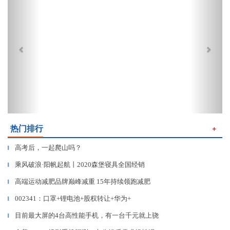
热门排行
＋
高考后，一起爬山吗？
▎
乘风破浪·阳帆起航丨2020森堡寝具全国经销
▎
高端运动减肥品牌巅峰减重 15年持续领跑减肥
▎
002341：口罩+锂电池+股权转让+华为+
▎
目前最大屏的4台高性能手机，有一台千元就上骁
▎