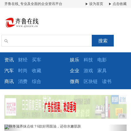
齐鲁在线_专业及全面的企业资讯平台
设为首页
点击收藏
搜索
资讯
财经
买车
娱乐
科技
电影
汽车
时尚
收藏
企业
游戏
家具
商讯
消费
综合
微商
区块链
读书
广告
Previous
Next