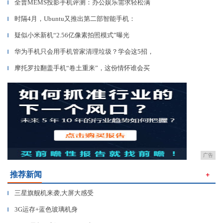
全普MEMS投影手机评测：办公娱乐需求轻松满
▎
时隔4月，Ubuntu又推出第二部智能手机：
▎
疑似小米新机“2.56亿像素拍照模式”曝光
▎
华为手机只会用手机管家清理垃圾？学会这5招，
▎
摩托罗拉翻盖手机“卷土重来”，这份情怀谁会买
▎
广告
推荐新闻
＋
三星旗舰机来袭,大屏大感受
▎
3G运存+蓝色玻璃机身
▎