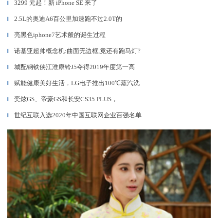
3299 元起！新 iPhone SE 来了
▎
2.5L的奥迪A6百公里加速跑不过2.0T的
▎
亮黑色iphone7艺术般的诞生过程
▎
诺基亚超帅概念机:曲面无边框,竟还有跑马灯?
▎
城配钢铁侠江淮康铃J5夺得2019年度第一高
▎
赋能健康美好生活，LG电子推出100℃蒸汽洗
▎
奕炫GS、帝豪GS和长安CS35 PLUS，
▎
世纪互联入选2020年中国互联网企业百强名单
▎