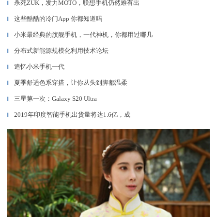
杀死ZUK，发力MOTO，联想手机仍然难有出
▎
这些酷酷的冷门App 你都知道吗
▎
小米最经典的旗舰手机，一代神机，你都用过哪几
▎
分布式新能源规模化利用技术论坛
▎
追忆小米手机一代
▎
夏季舒适色系穿搭，让你从头到脚都温柔
▎
三星第一次：Galaxy S20 Ultra
▎
2019年印度智能手机出货量将达1.6亿，成
▎