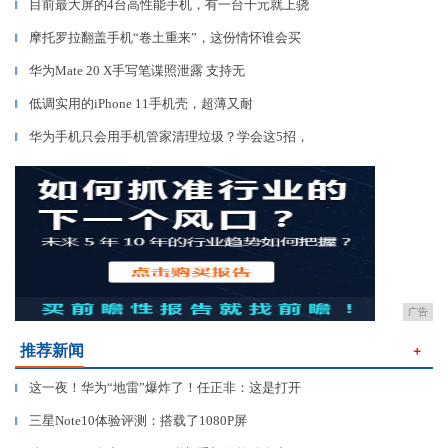
目前最大屏的4台高性能手机，有一台千元就上骁
▎
摩托罗拉翻盖手机“卷土重来”，这份情怀谁会买
▎
华为Mate 20 X手写笔谍照泄露 支持无
▎
低调实用的iPhone 11手机壳，超薄又耐
▎
华为手机只会用手机管家清理垃圾？学会这5招，
▎
广告
推荐新闻
＋
这一夜！华为“地雷”爆炸了！任正非：这是打开
▎
三星Note10体验评测：搭载了1080P屏
▎