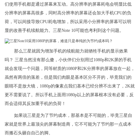
们使用手机都是通过屏幕来互动。高分辨率的屏幕耗电会明显比低
分辨率的屏幕高很多，同时高分辨率的屏幕还会加大手机CPU的负
荷，可以间接导致CPU耗电增加，所以采用小分辨率的屏幕可以明
显的改善手机续航能力。三星Note 10可能也考利到这个问题。
那么三星就因为增加手机的续航能力就牺牲手机的显示效果
吗？ 三星当然没有那么傻，小伙伴们分别用过1080p和2K屏的手机
就会发现一个问题，同等材质的1080P和2K分辨率的屏幕放在一起，
虽然有两倍的落差，但是我们肉眼是基本区分不开的，毕竟我们的
眼睛不是放大镜，1080p的像素点我们基本已经分辨不出来了，2K就
更不需要说了。所以手机上面用1080p以上的屏幕根本没有必要，反
而会适得其反加重手机的负荷！
如果说三星是为了节约成本，那基本是不可能的，毕竟三星自
家就是世界上最顶尖的屏幕制造商，它不可能为了节约那一点成本
而搬石头砸自自己的脚。