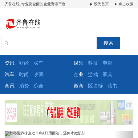
齐鲁在线_专业及全面的企业资讯平台
设为首页
点击收藏
搜索
资讯
财经
买车
娱乐
科技
电影
汽车
时尚
收藏
企业
游戏
家具
商讯
消费
综合
微商
区块链
读书
广告
Previous
Next