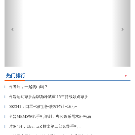
热门排行
＋
高考后，一起爬山吗？
▎
高端运动减肥品牌巅峰减重 15年持续领跑减肥
▎
002341：口罩+锂电池+股权转让+华为+
▎
全普MEMS投影手机评测：办公娱乐需求轻松满
▎
时隔4月，Ubuntu又推出第二部智能手机：
▎