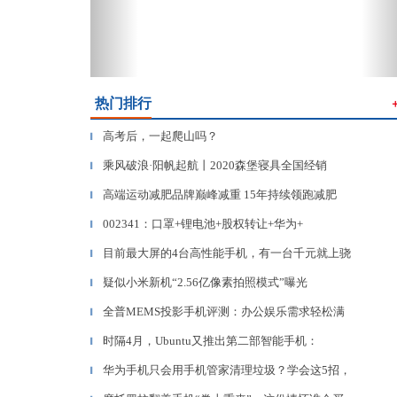
热门排行
高考后，一起爬山吗？
▎
乘风破浪·阳帆起航丨2020森堡寝具全国经销
▎
高端运动减肥品牌巅峰减重 15年持续领跑减肥
▎
002341：口罩+锂电池+股权转让+华为+
▎
目前最大屏的4台高性能手机，有一台千元就上骁
▎
疑似小米新机“2.56亿像素拍照模式”曝光
▎
全普MEMS投影手机评测：办公娱乐需求轻松满
▎
时隔4月，Ubuntu又推出第二部智能手机：
▎
华为手机只会用手机管家清理垃圾？学会这5招，
▎