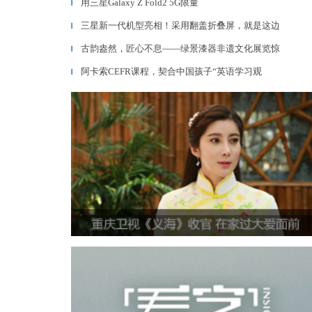
用三星Galaxy Z Fold2 5G限量
▎
三星新一代机型亮相！采用翻盖折叠屏，就是这边
▎
古韵盎然，匠心不息——绿景漆器非遗文化展览惊
▎
阿卡索CEFR课程，契合中国孩子“英语学习观
▎