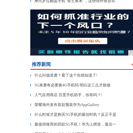
摩托罗拉翻盖手机“卷土重来”，这份情怀谁会买
▎
广
推荐新闻
什么叫做逆袭？看了这个你就知道了!
▎
5G来袭有必要换4G手机吗 明白这三点才能做
▎
人气应用商店 百度手机助手，你有吗？!
▎
荣耀海外发布首款预装华为AppGallery
▎
什么时候才是购买5G手机的最佳时机？反正不是
▎
最值得推荐的四款5G手机！华为上榜首，最后一
▎