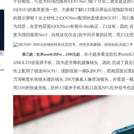
十分相似，可是为何强烈推荐iQOO Neo 3呢？尽管二者全是适用144
iQOOZ1的素养更强一些，大家都了解LCD显示屏会出现拖影等
的显示屏呢？次之特性上iQOONeo3配用的是骁龙865CPU，而Z1配用的
为优异，在音色层面iQOONeo3有着Hi-Res验证，Z1沒有，因此 
更为强烈推荐Neo3，自然这仅仅这2款中间开展的比照，而Z1
告
，在小超来看这款红米noteK
第三款：红米noteK30Pro，2499元起
AMOLED全面屏手机，因为是升降机摄像镜头，因此 完成了真
＋
性上配用了骁龙865CPU，现阶段第一梯队的CPU，照相层面后置摄
万清晰度长焦镜头微距镜头 200万像素人像景深镜头，外置是一颗2
用33W的快速充电，此外3.5毫米手机耳机口及其NFC红外信号