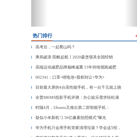
热门排行
高考后，一起爬山吗？
▎
乘风破浪·阳帆起航丨2020森堡寝具全国经销
▎
高端运动减肥品牌巅峰减重 15年持续领跑减肥
▎
002341：口罩+锂电池+股权转让+华为+
▎
目前最大屏的4台高性能手机，有一台千元就上骁
▎
全普MEMS投影手机评测：办公娱乐需求轻松满
▎
时隔4月，Ubuntu又推出第二部智能手机：
▎
疑似小米新机“2.56亿像素拍照模式”曝光
▎
华为手机只会用手机管家清理垃圾？学会这5招，
▎