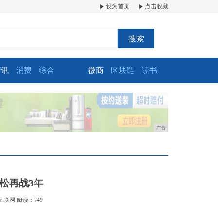
设为首页
点击收藏
搜索
商讯
消费
综合
微商
区块链
读书
广告
松再战3年
互联网
阅读：749