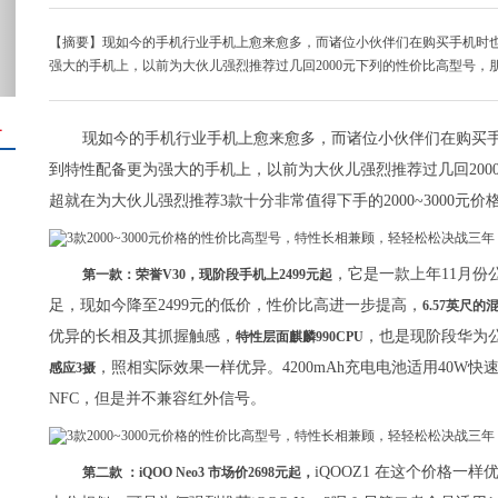
【摘要】现如今的手机行业手机上愈来愈多，而诸位小伙伴们在购买手机时
强大的手机上，以前为大伙儿强烈推荐过几回2000元下列的性价比高型号，
＋
现如今的手机行业手机上愈来愈多，而诸位小伙伴们在购买
到特性配备更为强大的手机上，以前为大伙儿强烈推荐过几回20
超就在为大伙儿强烈推荐3款十分非常值得下手的2000~3000
，它是一款上年11月份
第一款：荣誉V30，现阶段手机上2499元起
足，现如今降至2499元的低价，性价比高进一步提高，
6.57英尺
优异的长相及其抓握触感，
，也是现阶段华为公
特性层面麒麟990CPU
，照相实际效果一样优异。4200mAh充电电池适用40W
感应3摄
NFC，但是并不兼容红外信号。
iQOOZ1 在这个价格一
第二款 ：iQOO Neo3 市场价2698元起，