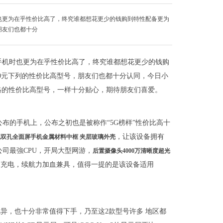
也更为在乎性价比高了，终究谁都想花更少的钱购到特性配备更为
朋友们也都十分
手机时也更为在乎性价比高了，终究谁都想花更少的钱购
00元下列的性价比高型号，朋友们也都十分认同，今日小
元价格的性价比高型号，一样十分贴心，期待朋友们喜爱。
公布的手机上，公布之初也是被称作“5G榜样”性价比高十
，让该设备拥有
的混双孔全面屏手机金属材料中框 夹层玻璃外壳
司最強CPU，开局大型网游，
后置摄像头4000万清晰度超光
快速充电，续航力加血兼具，值得一提的是该设备适用
样优异，也十分非常值得下手，乃至这2款型号许多 地区都