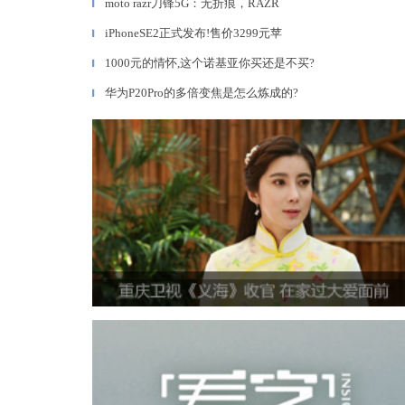
moto razr刀锋5G：无折痕，RAZR
▎
iPhoneSE2正式发布!售价3299元苹
▎
1000元的情怀,这个诺基亚你买还是不买?
▎
华为P20Pro的多倍变焦是怎么炼成的?
▎