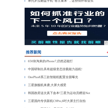
摩托罗拉翻盖手机“卷土重来”，这份情怀谁会买
▎
广
推荐新闻
650块淘来的iPhone7,仍然还能打
▎
中国研制出具有超级变态挂载能力战机!
▎
OnePlus8系三款智能机配置全面曝光
▎
三星旗舰机来袭,大屏大感受
▎
韩国政府这次真下血本!三星为运动员赠送Not
▎
三星国内专供新机C9Pro,6吋大屏主打自拍
▎