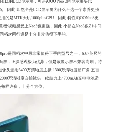
HZ的LCD显示屏，可是iQOO Neo 3的显示屏要比
状况，因此 即然全是LCD显示屏为什么不选一个素养更强
是MTK天矶1000plusCPU，因此 特性iQOONeo3更
在影音视频感受上Neo3也更强，因此 小超在Neo3跟Z1中间
比照同档次同行還是十分非常值得下手的。
30pro是同档次中最非常值得下手的型号之一，6.67英尺的
全面屏，正脸感观极为优异，但是该显示屏不兼容高刷，特
像头选用6400万清晰度主摄 1300万清晰度超广角 五百
000万清晰度自拍镜头，续航力上4700mAh充电电池适
也是每样许多，十分全方位。