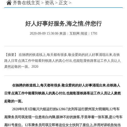
齐鲁在线主页
>
资讯
> 正文 >
好人好事好服务,海之情,伴您行
2020-09-09 15:36:06
来源：互联网
阅读：1791
【摘要】 在驰骋的铁道线上,每天都有很多,敬业爱岗的好人好事涌现出来,在铁
路人日常点滴工作中能看到铁路人的真心付出,也能彰显铁路客运工作人员让人
肃然起敬的一面。2020
在驰骋的铁道线上,每天都有很多,敬业爱岗的好人好事涌现出来,在铁路人
日常点滴工作中能看到铁路人的真心付出,也能彰显铁路客运工作人员让人肃然
起敬的一面。
2020年9月3日银川六组运行的k1286/7次列车运行胶州至大明湖间,12号车
厢乘务员司琪发现一位患有白内障,眼神不好的旅客,手里举着一张车票,是12号车
厢81号座位。12车乘务员司琪立即将这位女士扶到了座位上,并用对讲机告知当