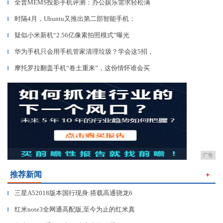
全普MEMS投影手机评测：办公娱乐需求轻松满
▎
时隔4月，Ubuntu又推出第二部智能手机：
▎
疑似小米新机“2.56亿像素拍照模式”曝光
▎
华为手机只会用手机管家清理垃圾？学会这5招，
▎
摩托罗拉翻盖手机“卷土重来”，这份情怀谁会买
▎
广告
推荐新闻
＋
三星A52018版本国行现身:搭载高通骁龙6
▎
红米note3全网通高配版,至今为止的红米真
▎