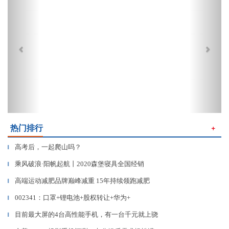
热门排行
＋
高考后，一起爬山吗？
▎
乘风破浪·阳帆起航丨2020森堡寝具全国经销
▎
高端运动减肥品牌巅峰减重 15年持续领跑减肥
▎
002341：口罩+锂电池+股权转让+华为+
▎
目前最大屏的4台高性能手机，有一台千元就上骁
▎