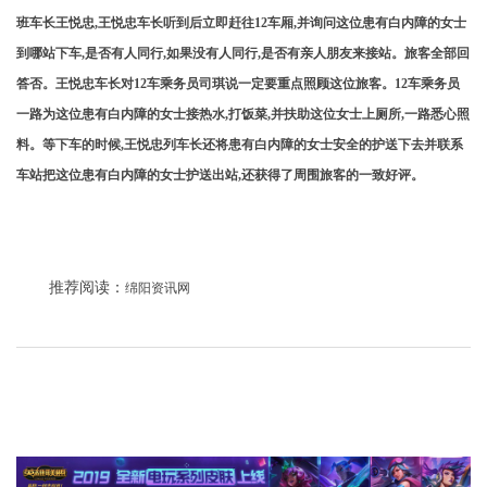
班车长王悦忠,王悦忠车长听到后立即赶往12车厢,并询问这位患有白内障的女士
到哪站下车,是否有人同行,如果没有人同行,是否有亲人朋友来接站。旅客全部回
答否。王悦忠车长对12车乘务员司琪说一定要重点照顾这位旅客。12车乘务员
一路为这位患有白内障的女士接热水,打饭菜,并扶助这位女士上厕所,一路悉心照
料。等下车的时候,王悦忠列车长还将患有白内障的女士安全的护送下去并联系
车站把这位患有白内障的女士护送出站,还获得了周围旅客的一致好评。
推荐阅读：
绵阳资讯网