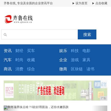
齐鲁在线_专业及全面的企业资讯平台
设为首页
点击收藏
搜索
资讯
财经
买车
娱乐
科技
电影
汽车
时尚
收藏
企业
游戏
家具
商讯
消费
综合
微商
区块链
读书
广告
Previous
Next