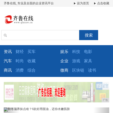
齐鲁在线_专业及全面的企业资讯平台
设为首页
点击收藏
搜索
资讯
财经
买车
娱乐
科技
电影
汽车
时尚
收藏
企业
游戏
家具
商讯
消费
综合
微商
区块链
读书
广告
Previous
Next