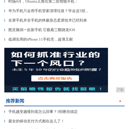
时隔4月，Ubuntu又推出第二部智能手机：
▎
华为手机只会用手机管家清理垃圾？学会这5招，
▎
全屏手机并非手机的终极形态柔屏技术已经到来
▎
图灵脑洞一款新手机 它载着三颗骁龙830
▎
低调实用的iPhone 11手机壳，超薄又耐
▎
广告
推荐新闻
＋
手机越变越慢到底怎么回事？3招教你搞定
▎
最全的移动支付方式都在这儿了！
▎