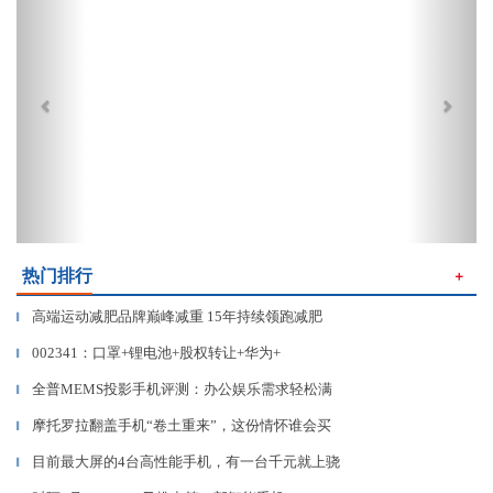
热门排行
＋
高端运动减肥品牌巅峰减重 15年持续领跑减肥
▎
002341：口罩+锂电池+股权转让+华为+
▎
全普MEMS投影手机评测：办公娱乐需求轻松满
▎
摩托罗拉翻盖手机“卷土重来”，这份情怀谁会买
▎
目前最大屏的4台高性能手机，有一台千元就上骁
▎