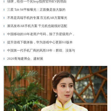
绿牌，给你一个买Jeep指挥官PHEV的理由
▎
三星 Tab S4平板曝光：正面像是放大版的
▎
不再是高端手机的专属 百元机AR方案曝光
▎
展讯发布AR手机方案 千元机也能很好适配
▎
中国移动的10年老用户号码，除了升星级用户，
▎
提升游戏下载体验，华为游戏中心更新9.0版本
▎
中国第一代手机厂商的风雨18年：辉煌、没落与
▎
2020青海建博会、建材展
▎