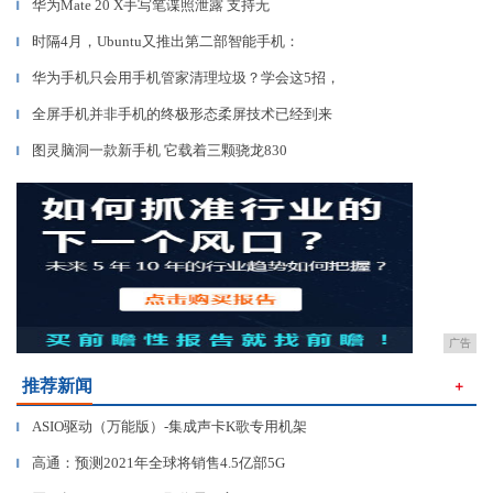
华为Mate 20 X手写笔谍照泄露 支持无
▎
时隔4月，Ubuntu又推出第二部智能手机：
▎
华为手机只会用手机管家清理垃圾？学会这5招，
▎
全屏手机并非手机的终极形态柔屏技术已经到来
▎
图灵脑洞一款新手机 它载着三颗骁龙830
▎
广告
推荐新闻
＋
ASIO驱动（万能版）-集成声卡K歌专用机架
▎
高通：预测2021年全球将销售4.5亿部5G
▎