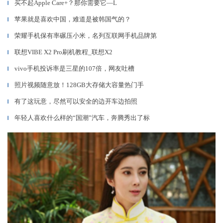
买不起Apple Care+？那你需要它—L
▎
苹果就是喜欢中国，难道是被韩国气的？
▎
荣耀手机保有率碾压小米，名列互联网手机品牌第
▎
联想VIBE X2 Pro刷机教程_联想X2
▎
vivo手机投诉率是三星的107倍，网友吐槽
▎
照片视频随意放！128GB大存储大容量热门手
▎
有了这玩意，尽然可以安全的边开车边拍照
▎
年轻人喜欢什么样的“国潮”汽车，奔腾秀出了标
▎