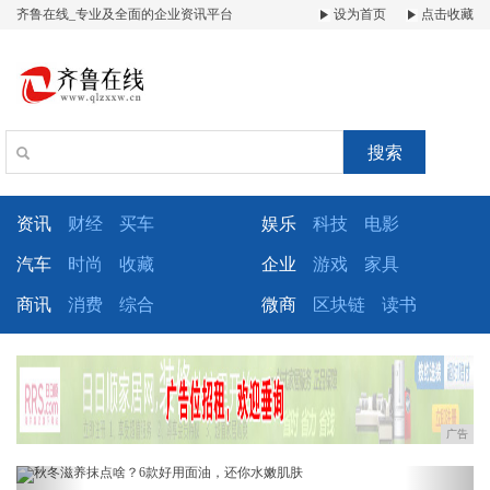
齐鲁在线_专业及全面的企业资讯平台
设为首页
点击收藏
搜索
资讯
财经
买车
娱乐
科技
电影
汽车
时尚
收藏
企业
游戏
家具
商讯
消费
综合
微商
区块链
读书
广告
Previous
Next