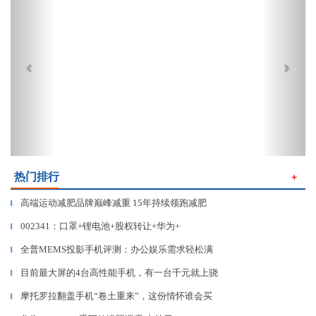
热门排行
＋
高端运动减肥品牌巅峰减重 15年持续领跑减肥
▎
002341：口罩+锂电池+股权转让+华为+
▎
全普MEMS投影手机评测：办公娱乐需求轻松满
▎
目前最大屏的4台高性能手机，有一台千元就上骁
▎
摩托罗拉翻盖手机“卷土重来”，这份情怀谁会买
▎