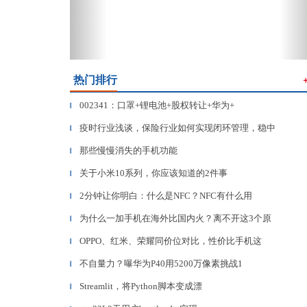
热门排行
002341：口罩+锂电池+股权转让+华为+
▎
疫时行业浅谈，保险行业如何实现闭环管理，稳中
▎
那些慢慢消失的手机功能
▎
关于小米10系列，你应该知道的2件事
▎
2分钟让你明白：什么是NFC？NFC有什么用
▎
为什么一加手机在海外比国内火？离不开这3个原
▎
OPPO、红米、荣耀同价位对比，性价比手机这
▎
不自量力？曝华为P40用5200万像素挑战1
▎
Streamlit，将Python脚本变成漂
▎