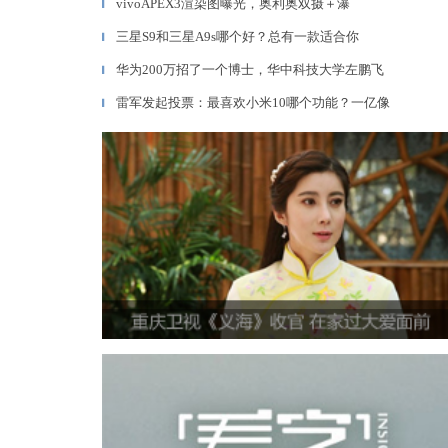
vivoAPEX3渲染图曝光，奥利奥双摄＋瀑
▎
三星S9和三星A9s哪个好？总有一款适合你
▎
华为200万招了一个博士，华中科技大学左鹏飞
▎
雷军发起投票：最喜欢小米10哪个功能？一亿像
▎