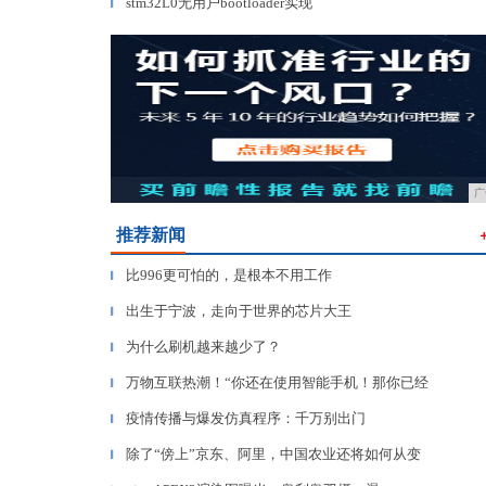
stm32L0无用户bootloader实现
▎
广
推荐新闻
比996更可怕的，是根本不用工作
▎
出生于宁波，走向于世界的芯片大王
▎
为什么刷机越来越少了？
▎
万物互联热潮！“你还在使用智能手机！那你已经
▎
疫情传播与爆发仿真程序：千万别出门
▎
除了“傍上”京东、阿里，中国农业还将如何从变
▎