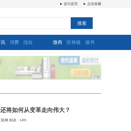
设为首页
点击收藏
搜索
商讯
消费
综合
微商
区块链
读书
广告
业还将如何从变革走向伟大？
互联网
阅读：1491