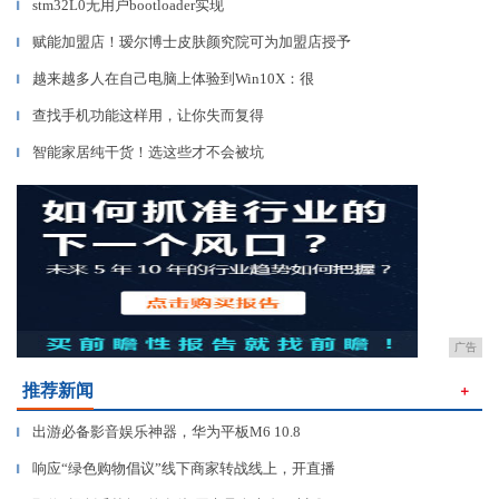
stm32L0无用户bootloader实现
▎
赋能加盟店！瑷尔博士皮肤颜究院可为加盟店授予
▎
越来越多人在自己电脑上体验到Win10X：很
▎
查找手机功能这样用，让你失而复得
▎
智能家居纯干货！选这些才不会被坑
▎
广告
推荐新闻
＋
出游必备影音娱乐神器，华为平板M6 10.8
▎
响应“绿色购物倡议”线下商家转战线上，开直播
▎