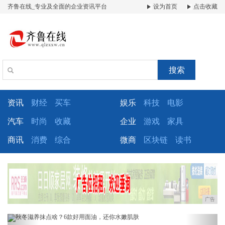
齐鲁在线_专业及全面的企业资讯平台
设为首页
点击收藏
搜索
资讯
财经
买车
娱乐
科技
电影
汽车
时尚
收藏
企业
游戏
家具
商讯
消费
综合
微商
区块链
读书
广告
Previous
Next