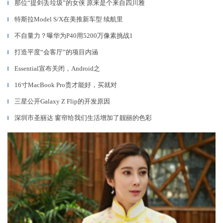
那位“提剑丢垃圾”的女侠 原来是个来自四川雅
▎
特斯拉Model S/X在美推新车型 续航里
▎
不自量力？曝华为P40用5200万像素挑战1
▎
打造平度“会客厅”的项目内涵
▎
Essential宣布关闭，Android之
▎
16寸MacBook Pro贵才能好，买就对
▎
三星公开Galaxy Z Flip的开发原因
▎
深圳市圣丽达 窗帘给我们生活增加了靓丽的色彩
▎